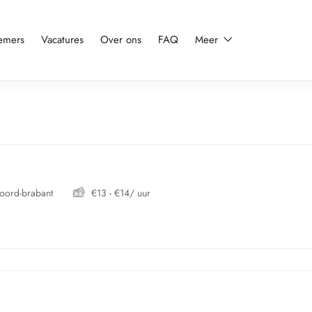
emers
Vacatures
Over ons
FAQ
Meer
oord-brabant
€
13
-
€
14
/ uur