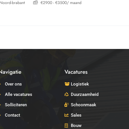
Noord-brabant
€
2900
-
€
3500
/ maand
Navigatie
Vacatures
Over ons
Logistiek
Alle vacatures
Duurzaamheid
Solliciteren
Schoonmaak
Contact
Sales
Bouw