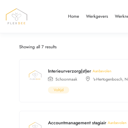
Home
Werkgevers
Werkn
Showing all 7 results
Interieurverzorg(st)er
Aanbevolen
Schoonmaak
's-Hertogenbosch
,
N
Voltijd
Accountmanagement stagiair
Aanbevolen