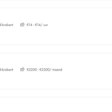
-brabant
€
14
-
€
14
/ uur
-brabant
€
2200
-
€
2300
/ maand