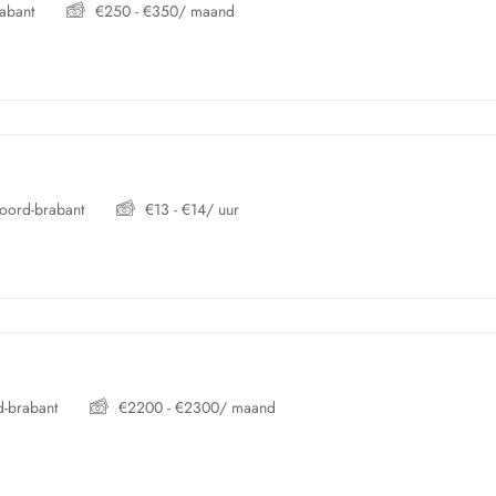
abant
€
250
-
€
350
/ maand
oord-brabant
€
13
-
€
14
/ uur
-brabant
€
2200
-
€
2300
/ maand