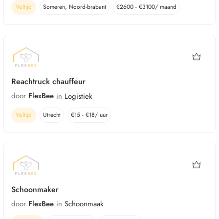
Voltijd
Someren
,
Noord-brabant
€
2600
-
€
3100
/ maand
Reachtruck chauffeur
door
FlexBee
in
Logistiek
Voltijd
Utrecht
€
15
-
€
18
/ uur
Schoonmaker
door
FlexBee
in
Schoonmaak