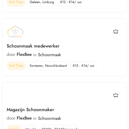
Part Time
Geleen
,
Limburg
€
13
-
€
14
/ uur
Schoonmaak medewerker
door
FlexBee
in
Schoonmaak
Part Time
Someren
,
Noord-brabant
€
13
-
€
14
/ uur
Magazijn Schoonmaker
door
FlexBee
in
Schoonmaak