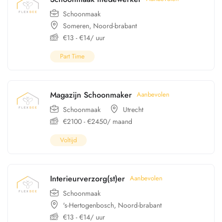
Schoonmaak
Someren
,
Noord-brabant
€
13
-
€
14
/ uur
Part Time
Magazijn Schoonmaker
Aanbevolen
Schoonmaak
Utrecht
€
2100
-
€
2450
/ maand
Voltijd
Interieurverzorg(st)er
Aanbevolen
Schoonmaak
's-Hertogenbosch
,
Noord-brabant
€
13
-
€
14
/ uur