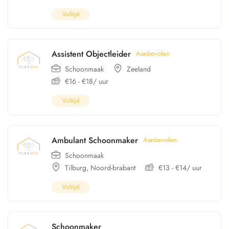
Voltijd
Assistent Objectleider
Aanbevolen
Schoonmaak
Zeeland
€
16
-
€
18
/ uur
Voltijd
Ambulant Schoonmaker
Aanbevolen
Schoonmaak
Tilburg
,
Noord-brabant
€
13
-
€
14
/ uur
Voltijd
Schoonmaker