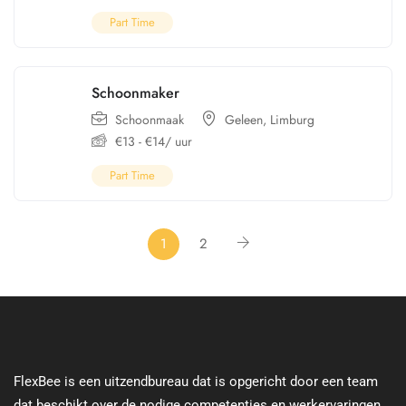
Part Time
Schoonmaker
Schoonmaak
Geleen
,
Limburg
€
13
-
€
14
/ uur
Part Time
1
2
FlexBee is een uitzendbureau dat is opgericht door een team
dat beschikt over de nodige competenties en werkervaringen