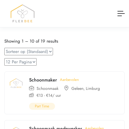
Showing
1
–
10
of 19 results
Schoonmaker
Aanbevolen
Schoonmaak
Geleen
,
Limburg
€
13
-
€
14
/ uur
Part Time
Schoonmaak medewerker
Aanbevolen